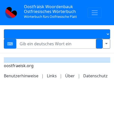
Oostfräisk Woordenbauk
Ostfriesisches Wörterbuch
Wörterbuch fürs Ostfriesische Platt
oostfraeisk.org
Benutzerhinweise
|
Links
|
Über
|
Datenschutz