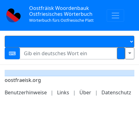
Oostfräisk Woordenbauk
Ostfriesisches Wörterbuch
Wörterbuch fürs Ostfriesische Platt
oostfraeisk.org
Benutzerhinweise
|
Links
|
Über
|
Datenschutz