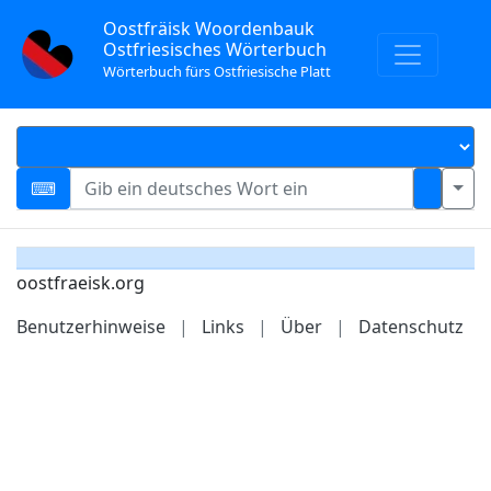
Oostfräisk Woordenbauk
Ostfriesisches Wörterbuch
Wörterbuch fürs Ostfriesische Platt
oostfraeisk.org
Benutzerhinweise
|
Links
|
Über
|
Datenschutz