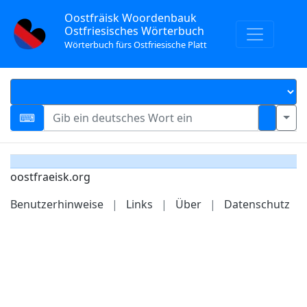
Oostfräisk Woordenbauk
Ostfriesisches Wörterbuch
Wörterbuch fürs Ostfriesische Platt
oostfraeisk.org
Benutzerhinweise
|
Links
|
Über
|
Datenschutz