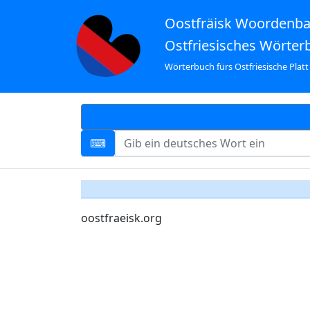
Oostfräisk Woordenb
Ostfriesisches Wörter
Wörterbuch fürs Ostfriesische Platt
oostfraeisk.org