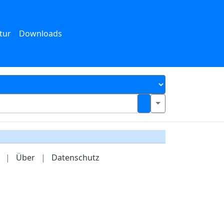
tur
Downloads
|
Über
|
Datenschutz