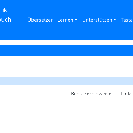
auk
buch
Übersetzer
Lernen
Unterstützen
Tasta
Benutzerhinweise
|
Links