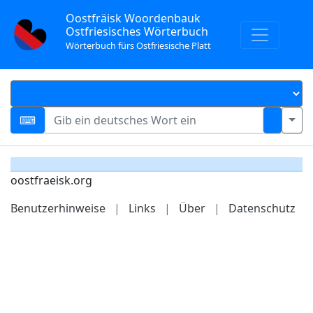
Oostfräisk Woordenbauk
Ostfriesisches Wörterbuch
Wörterbuch fürs Ostfriesische Platt
oostfraeisk.org
Benutzerhinweise
|
Links
|
Über
|
Datenschutz