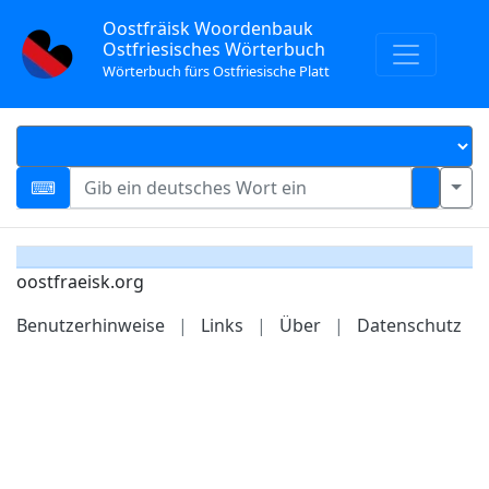
Oostfräisk Woordenbauk
Ostfriesisches Wörterbuch
Wörterbuch fürs Ostfriesische Platt
oostfraeisk.org
Benutzerhinweise
|
Links
|
Über
|
Datenschutz