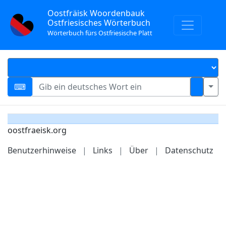
Oostfräisk Woordenbauk
Ostfriesisches Wörterbuch
Wörterbuch fürs Ostfriesische Platt
oostfraeisk.org
Benutzerhinweise
|
Links
|
Über
|
Datenschutz