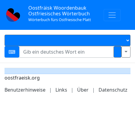
Oostfräisk Woordenbauk
Ostfriesisches Wörterbuch
Wörterbuch fürs Ostfriesische Platt
oostfraeisk.org
Benutzerhinweise
|
Links
|
Über
|
Datenschutz