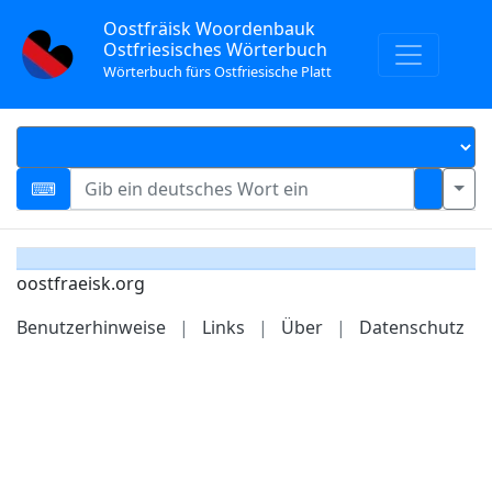
Oostfräisk Woordenbauk
Ostfriesisches Wörterbuch
Wörterbuch fürs Ostfriesische Platt
oostfraeisk.org
Benutzerhinweise
|
Links
|
Über
|
Datenschutz