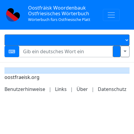
Oostfräisk Woordenbauk
Ostfriesisches Wörterbuch
Wörterbuch fürs Ostfriesische Platt
oostfraeisk.org
Benutzerhinweise
|
Links
|
Über
|
Datenschutz