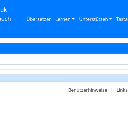
auk
buch
Übersetzer
Lernen
Unterstützen
Tasta
Benutzerhinweise
|
Links