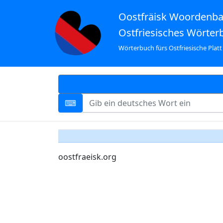
Oostfräisk Woordenb
Ostfriesisches Wörter
Wörterbuch fürs Ostfriesische Platt
oostfraeisk.org