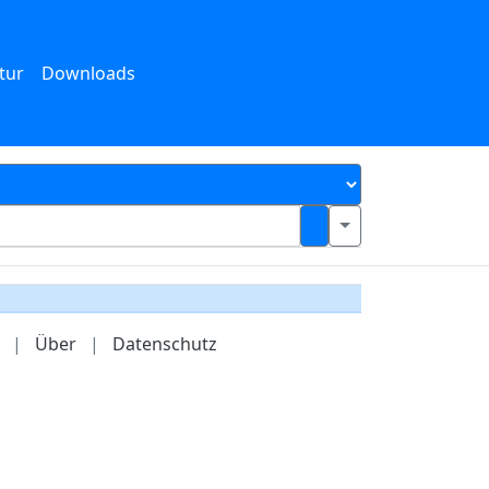
tur
Downloads
|
Über
|
Datenschutz