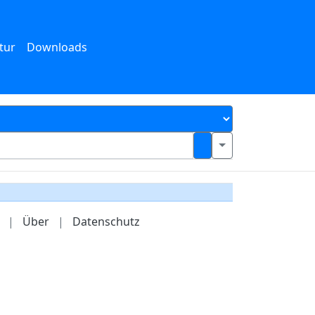
tur
Downloads
|
Über
|
Datenschutz