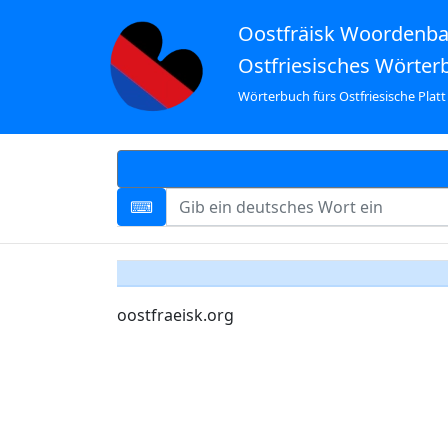
Oostfräisk Woordenb
Ostfriesisches Wörter
Wörterbuch fürs Ostfriesische Platt
oostfraeisk.org