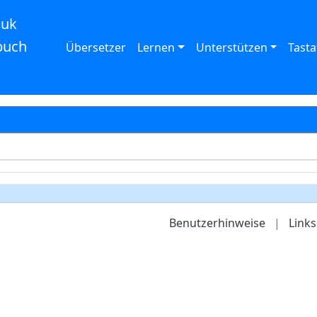
auk
buch
Übersetzer
Lernen
Unterstützen
Tasta
Benutzerhinweise
|
Links