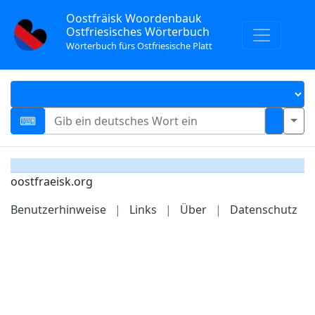
Oostfräisk Woordenbauk
Ostfriesisches Wörterbuch
Wörterbuch fürs Ostfriesische Platt
oostfraeisk.org
Benutzerhinweise
|
Links
|
Über
|
Datenschutz