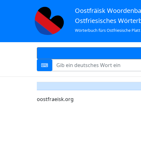
Oostfräisk Woordenb
Ostfriesisches Wörter
Wörterbuch fürs Ostfriesische Platt
oostfraeisk.org