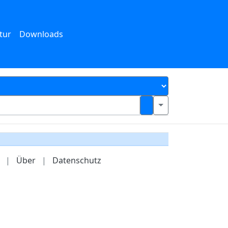
tur
Downloads
|
Über
|
Datenschutz