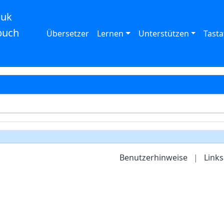
auk
buch
Übersetzer
Lernen
Unterstützen
Tasta
Benutzerhinweise
|
Links