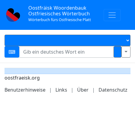
Oostfräisk Woordenbauk
Ostfriesisches Wörterbuch
Wörterbuch fürs Ostfriesische Platt
oostfraeisk.org
Benutzerhinweise
|
Links
|
Über
|
Datenschutz