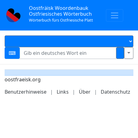
Oostfräisk Woordenbauk
Ostfriesisches Wörterbuch
Wörterbuch fürs Ostfriesische Platt
oostfraeisk.org
Benutzerhinweise
|
Links
|
Über
|
Datenschutz