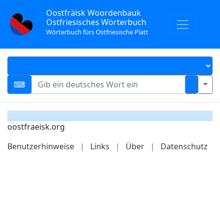
Oostfräisk Woordenbauk
Ostfriesisches Wörterbuch
Wörterbuch fürs Ostfriesische Platt
oostfraeisk.org
Benutzerhinweise
|
Links
|
Über
|
Datenschutz