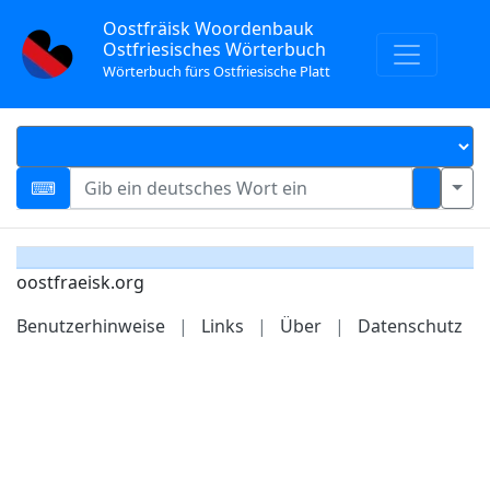
Oostfräisk Woordenbauk
Ostfriesisches Wörterbuch
Wörterbuch fürs Ostfriesische Platt
oostfraeisk.org
Benutzerhinweise
|
Links
|
Über
|
Datenschutz