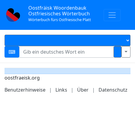
Oostfräisk Woordenbauk
Ostfriesisches Wörterbuch
Wörterbuch fürs Ostfriesische Platt
oostfraeisk.org
Benutzerhinweise
|
Links
|
Über
|
Datenschutz