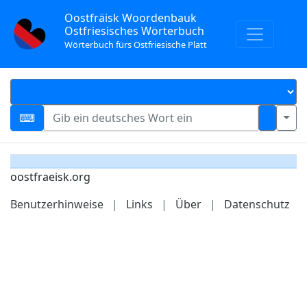
Oostfräisk Woordenbauk
Ostfriesisches Wörterbuch
Wörterbuch fürs Ostfriesische Platt
oostfraeisk.org
Benutzerhinweise
|
Links
|
Über
|
Datenschutz