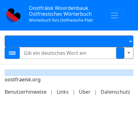
Oostfräisk Woordenbauk
Ostfriesisches Wörterbuch
Wörterbuch fürs Ostfriesische Platt
oostfraeisk.org
Benutzerhinweise
|
Links
|
Über
|
Datenschutz