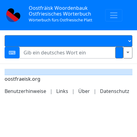
Oostfräisk Woordenbauk
Ostfriesisches Wörterbuch
Wörterbuch fürs Ostfriesische Platt
oostfraeisk.org
Benutzerhinweise
|
Links
|
Über
|
Datenschutz