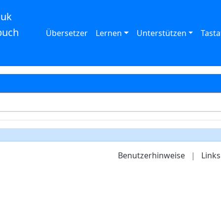
auk
buch
Übersetzer
Lernen
Unterstützen
Tasta
Benutzerhinweise
|
Links