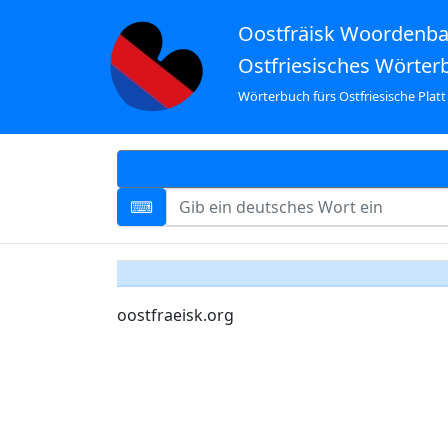
Oostfräisk Woordenb
Ostfriesisches Wörter
Wörterbuch fürs Ostfriesische Platt
oostfraeisk.org