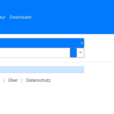
tur
Downloads
|
Über
|
Datenschutz