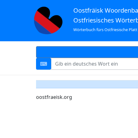
Oostfräisk Woordenb
Ostfriesisches Wörter
Wörterbuch fürs Ostfriesische Platt
oostfraeisk.org