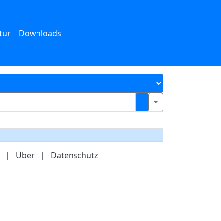
tur
Downloads
|
Über
|
Datenschutz