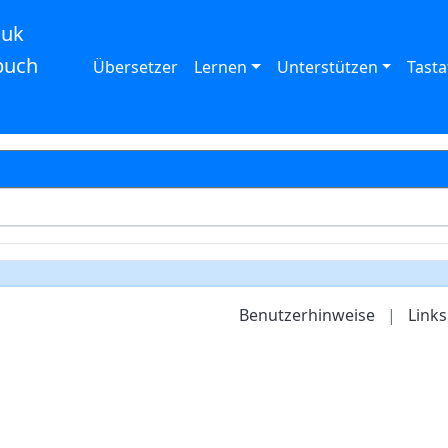
auk
buch
Übersetzer
Lernen
Unterstützen
Tasta
Benutzerhinweise
|
Links