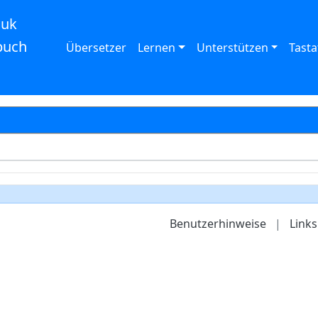
auk
buch
Übersetzer
Lernen
Unterstützen
Tasta
Benutzerhinweise
|
Links