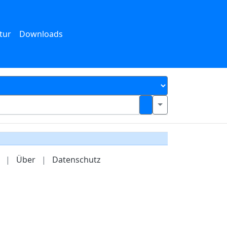
tur
Downloads
|
Über
|
Datenschutz