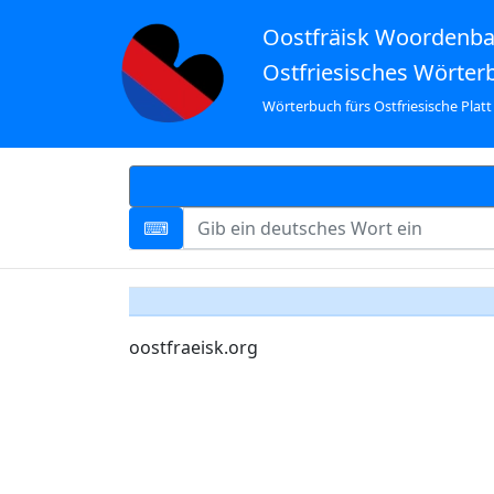
Oostfräisk Woordenb
Ostfriesisches Wörter
Wörterbuch fürs Ostfriesische Platt
oostfraeisk.org