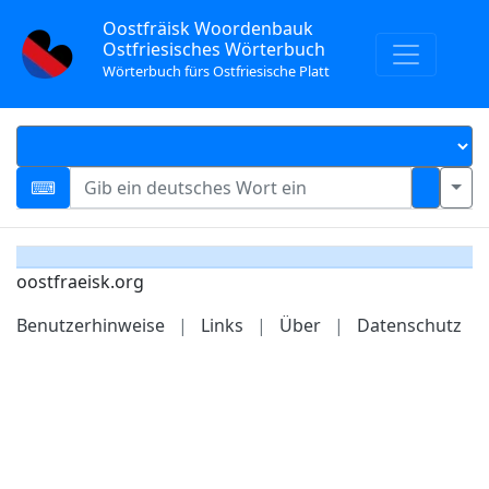
Oostfräisk Woordenbauk
Ostfriesisches Wörterbuch
Wörterbuch fürs Ostfriesische Platt
oostfraeisk.org
Benutzerhinweise
|
Links
|
Über
|
Datenschutz