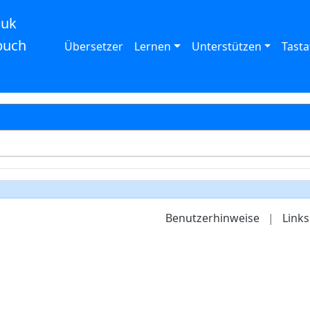
auk
buch
Übersetzer
Lernen
Unterstützen
Tasta
Benutzerhinweise
|
Links