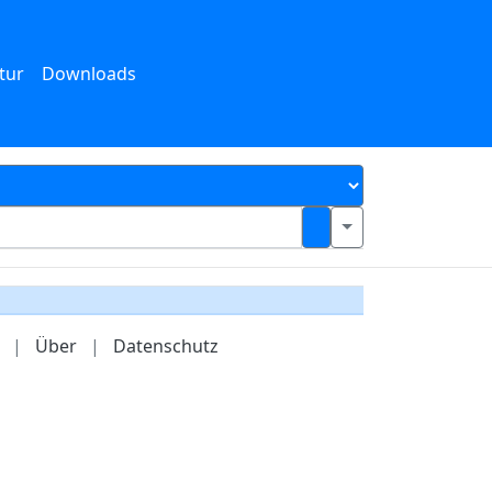
tur
Downloads
|
Über
|
Datenschutz