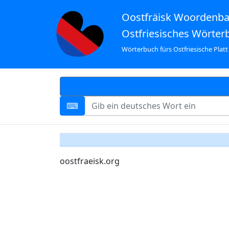
Oostfräisk Woordenb
Ostfriesisches Wörter
Wörterbuch fürs Ostfriesische Platt
oostfraeisk.org