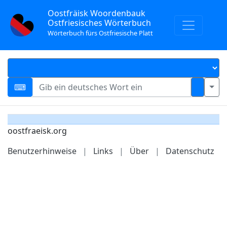
Oostfräisk Woordenbauk
Ostfriesisches Wörterbuch
Wörterbuch fürs Ostfriesische Platt
oostfraeisk.org
Benutzerhinweise
|
Links
|
Über
|
Datenschutz