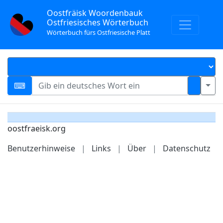
Oostfräisk Woordenbauk
Ostfriesisches Wörterbuch
Wörterbuch fürs Ostfriesische Platt
oostfraeisk.org
Benutzerhinweise
|
Links
|
Über
|
Datenschutz