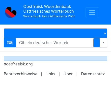
Oostfräisk Woordenbauk
Ostfriesisches Wörterbuch
Wörterbuch fürs Ostfriesische Platt
oostfraeisk.org
Benutzerhinweise
|
Links
|
Über
|
Datenschutz