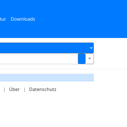
tur
Downloads
|
Über
|
Datenschutz