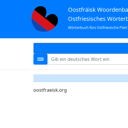
Oostfräisk Woordenb
Ostfriesisches Wörter
Wörterbuch fürs Ostfriesische Platt
oostfraeisk.org