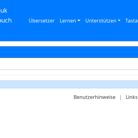
auk
buch
Übersetzer
Lernen
Unterstützen
Tasta
Benutzerhinweise
|
Links