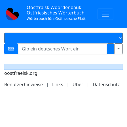
Oostfräisk Woordenbauk
Ostfriesisches Wörterbuch
Wörterbuch fürs Ostfriesische Platt
oostfraeisk.org
Benutzerhinweise
|
Links
|
Über
|
Datenschutz