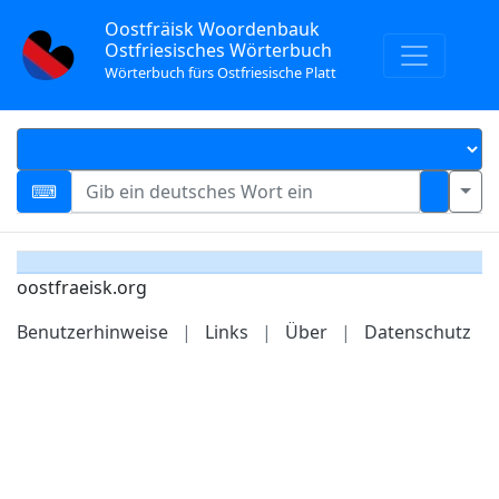
Oostfräisk Woordenbauk
Ostfriesisches Wörterbuch
Wörterbuch fürs Ostfriesische Platt
oostfraeisk.org
Benutzerhinweise
|
Links
|
Über
|
Datenschutz