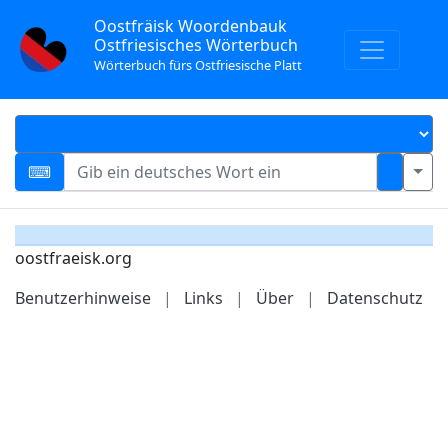
Oostfräisk Woordenbauk
Ostfriesisches Wörterbuch
Wörterbuch fürs Ostfriesische Platt
oostfraeisk.org
Benutzerhinweise
|
Links
|
Über
|
Datenschutz