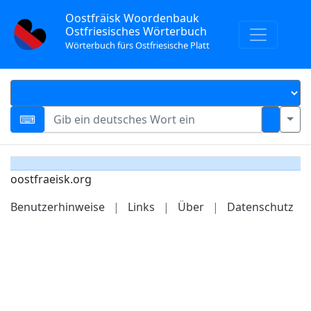
Oostfräisk Woordenbauk
Ostfriesisches Wörterbuch
Wörterbuch fürs Ostfriesische Platt
oostfraeisk.org
Benutzerhinweise
|
Links
|
Über
|
Datenschutz