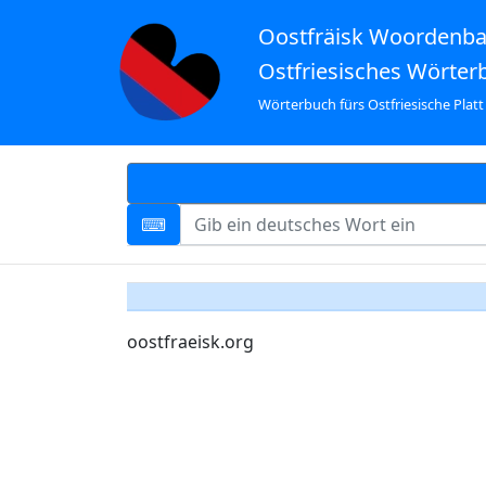
Oostfräisk Woordenb
Ostfriesisches Wörter
Wörterbuch fürs Ostfriesische Platt
oostfraeisk.org