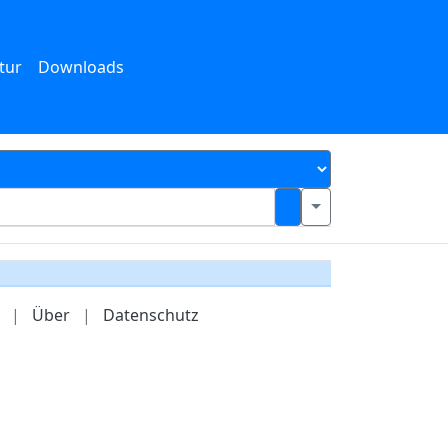
tur
Downloads
|
Über
|
Datenschutz