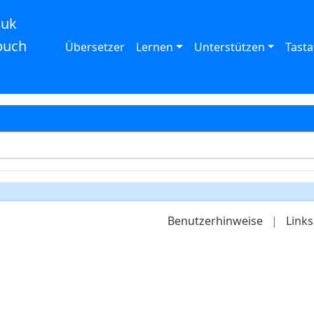
auk
buch
Übersetzer
Lernen
Unterstützen
Tasta
Benutzerhinweise
|
Links