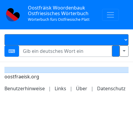
Oostfräisk Woordenbauk
Ostfriesisches Wörterbuch
Wörterbuch fürs Ostfriesische Platt
oostfraeisk.org
Benutzerhinweise
|
Links
|
Über
|
Datenschutz