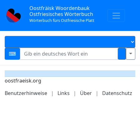
Oostfräisk Woordenbauk
Ostfriesisches Wörterbuch
Wörterbuch fürs Ostfriesische Platt
oostfraeisk.org
Benutzerhinweise
|
Links
|
Über
|
Datenschutz