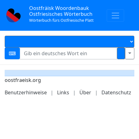
Oostfräisk Woordenbauk
Ostfriesisches Wörterbuch
Wörterbuch fürs Ostfriesische Platt
oostfraeisk.org
Benutzerhinweise
|
Links
|
Über
|
Datenschutz