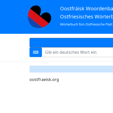
Oostfräisk Woordenb
Ostfriesisches Wörter
Wörterbuch fürs Ostfriesische Platt
oostfraeisk.org