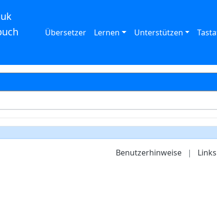
auk
buch
Übersetzer
Lernen
Unterstützen
Tasta
Benutzerhinweise
|
Links