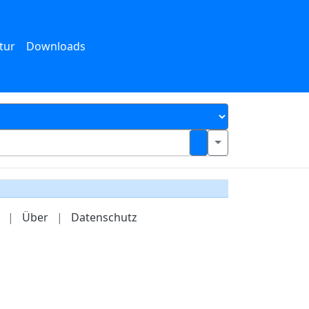
tur
Downloads
|
Über
|
Datenschutz