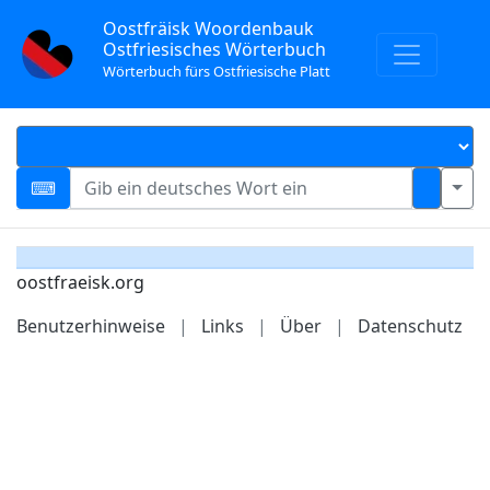
Oostfräisk Woordenbauk
Ostfriesisches Wörterbuch
Wörterbuch fürs Ostfriesische Platt
oostfraeisk.org
Benutzerhinweise
|
Links
|
Über
|
Datenschutz