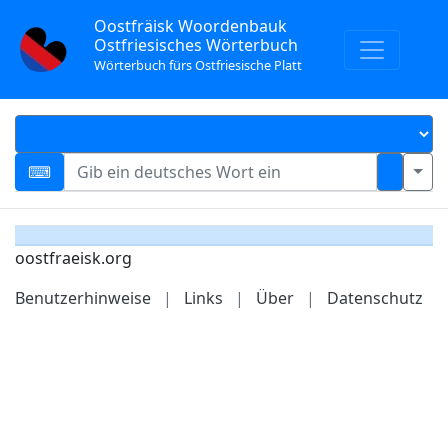
Oostfräisk Woordenbauk
Ostfriesisches Wörterbuch
Wörterbuch fürs Ostfriesische Platt
oostfraeisk.org
Benutzerhinweise
|
Links
|
Über
|
Datenschutz