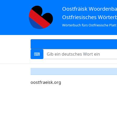
Oostfräisk Woordenb
Ostfriesisches Wörter
Wörterbuch fürs Ostfriesische Platt
oostfraeisk.org