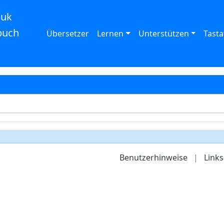
auk
buch
Übersetzer
Lernen
Unterstützen
Tasta
Benutzerhinweise
|
Links