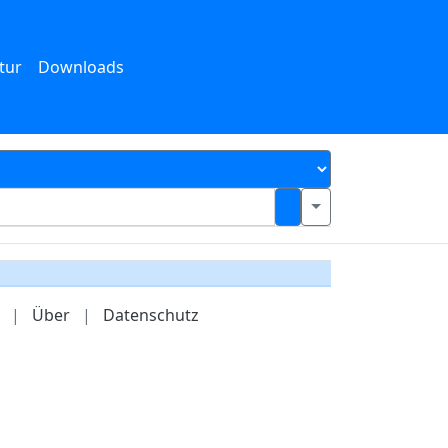
tur
Downloads
|
Über
|
Datenschutz