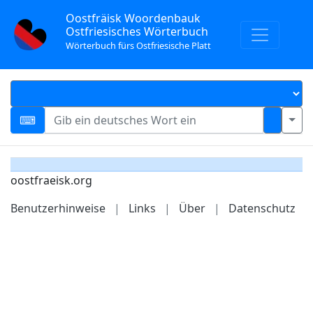
Oostfräisk Woordenbauk
Ostfriesisches Wörterbuch
Wörterbuch fürs Ostfriesische Platt
oostfraeisk.org
Benutzerhinweise
|
Links
|
Über
|
Datenschutz