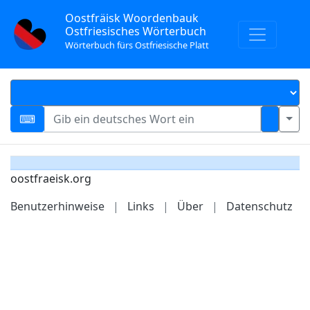
Oostfräisk Woordenbauk
Ostfriesisches Wörterbuch
Wörterbuch fürs Ostfriesische Platt
oostfraeisk.org
Benutzerhinweise
|
Links
|
Über
|
Datenschutz