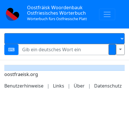
Oostfräisk Woordenbauk
Ostfriesisches Wörterbuch
Wörterbuch fürs Ostfriesische Platt
oostfraeisk.org
Benutzerhinweise
|
Links
|
Über
|
Datenschutz