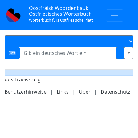
Oostfräisk Woordenbauk
Ostfriesisches Wörterbuch
Wörterbuch fürs Ostfriesische Platt
oostfraeisk.org
Benutzerhinweise
|
Links
|
Über
|
Datenschutz