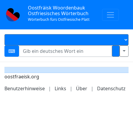
Oostfräisk Woordenbauk
Ostfriesisches Wörterbuch
Wörterbuch fürs Ostfriesische Platt
oostfraeisk.org
Benutzerhinweise
|
Links
|
Über
|
Datenschutz