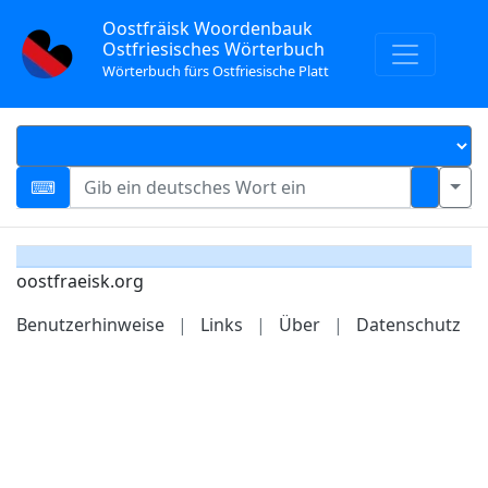
Oostfräisk Woordenbauk
Ostfriesisches Wörterbuch
Wörterbuch fürs Ostfriesische Platt
oostfraeisk.org
Benutzerhinweise
|
Links
|
Über
|
Datenschutz